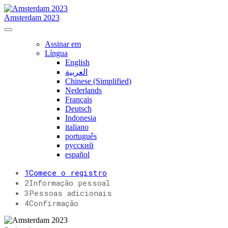
Amsterdam 2023
Assinar em
Língua
English
العربية
Chinese (Simplified)
Nederlands
Français
Deutsch
Indonesia
italiano
português
русский
español
1
Comece o registro
2
Informação pessoal
3
Pessoas adicionais
4
Confirmação