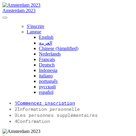
Amsterdam 2023
S'inscrire
Langue
English
العربية
Chinese (Simplified)
Nederlands
Français
Deutsch
Indonesia
italiano
português
русский
español
1
Commencez inscription
2
Information personnelle
3
Les personnes supplémentaires
4
Confirmation