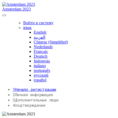
Amsterdam 2023
Войти в систему
язык
English
العربية
Chinese (Simplified)
Nederlands
Français
Deutsch
Indonesia
italiano
português
русский
español
1
Начало регистрации
2
Личная информация
3
Дополнительные люди
4
подтверждение