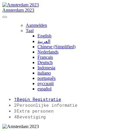
Amsterdam 2023
Aanmelden
Taal
English
العربية
Chinese (Simplified)
Nederlands
Français
Deutsch
Indonesia
italiano
português
русский
español
1
Begin Registratie
2
Persoonlijke informatie
3
Extra personen
4
Bevestiging