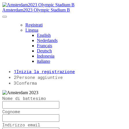
Amsterdam2023 Olympic Stadium B
Registrati
Lingua
English
Nederlands
Français
Deutsch
Indonesia
italiano
1
Inizia la registrazione
2
Persone aggiuntive
3
Conferma
Nome di battesimo
Cognome
Indirizzo email