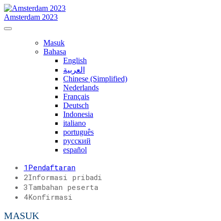
Amsterdam 2023
Masuk
Bahasa
English
العربية
Chinese (Simplified)
Nederlands
Français
Deutsch
Indonesia
italiano
português
русский
español
1
Pendaftaran
2
Informasi pribadi
3
Tambahan peserta
4
Konfirmasi
MASUK