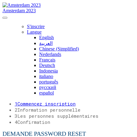
Amsterdam 2023
S'inscrire
Langue
English
العربية
Chinese (Simplified)
Nederlands
Français
Deutsch
Indonesia
italiano
português
русский
español
1
Commencez inscription
2
Information personnelle
3
Les personnes supplémentaires
4
Confirmation
DEMANDE PASSWORD RESET