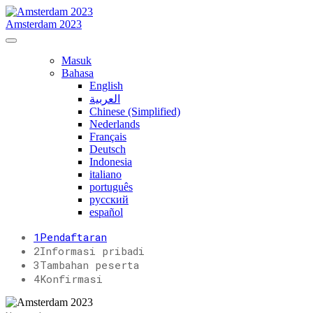
Amsterdam 2023
Masuk
Bahasa
English
العربية
Chinese (Simplified)
Nederlands
Français
Deutsch
Indonesia
italiano
português
русский
español
1
Pendaftaran
2
Informasi pribadi
3
Tambahan peserta
4
Konfirmasi